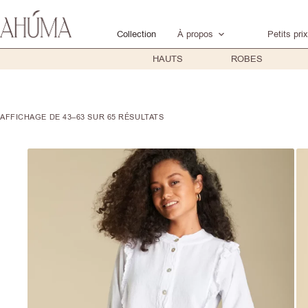
Passer
au
Collection
À propos
Petits prix
contenu
HAUTS
ROBES
AFFICHAGE DE 43–63 SUR 65 RÉSULTATS