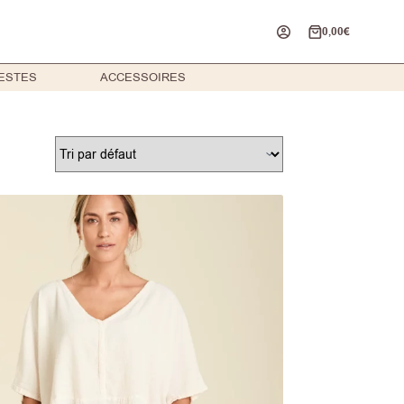
0,00
€
Panier
d’achat
ESTES
ACCESSOIRES