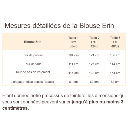
Mesures détaillées de la Blouse Erin
Taille
1
Taille
2
Taille 3
Blouse Erin
S/M
L/XL
XXL
38/40
42/46
48/52
Tour de poitrine
104 cm
121 cm
138 cm
Tour de taille
111 cm
127 cm
144 cm
Tour de bas de vêtement
114 cm
132 cm
151 cm
Longueur totale depuis l'épaule
61 cm
62 cm
65 cm
Etant donnée notre processus de teinture, les dimensions qui
vous sont données peuvent varier
jusqu'à plus ou moins 3
centimètres
.