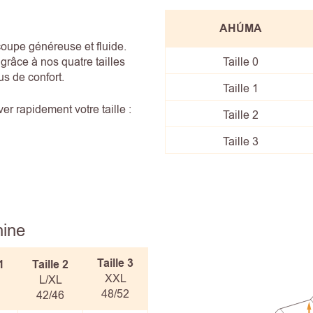
AHÚMA
coupe généreuse et fluide.
râce à nos quatre tailles
Taille 0
us de confort.
Taille 1
r rapidement votre taille :
Taille 2
Taille 3
hine
Taille 3
1
Taille
2
XXL
L/XL
48/52
42/46