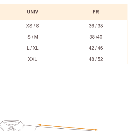
UNIV
FR
XS / S
36 / 38
S / M
38 /40
L / XL
42 / 46
XXL
48 / 52