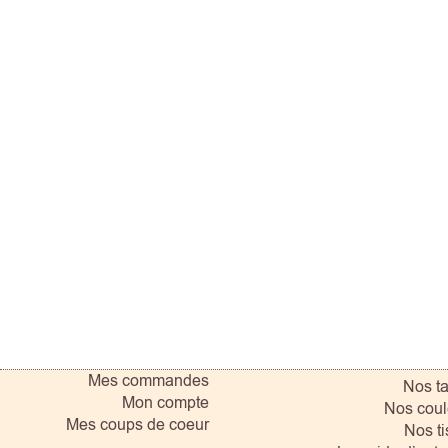
Mes commandes
Nos ta
Mon compte
Nos coul
Mes coups de coeur
Nos ti