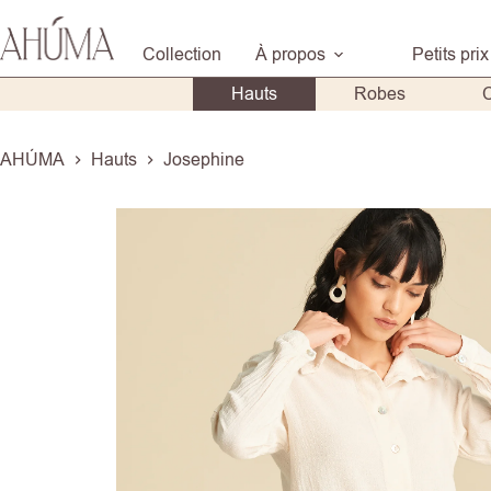
Passer
au
Collection
À propos
Petits prix
contenu
Hauts
Robes
AHÚMA
Hauts
Josephine