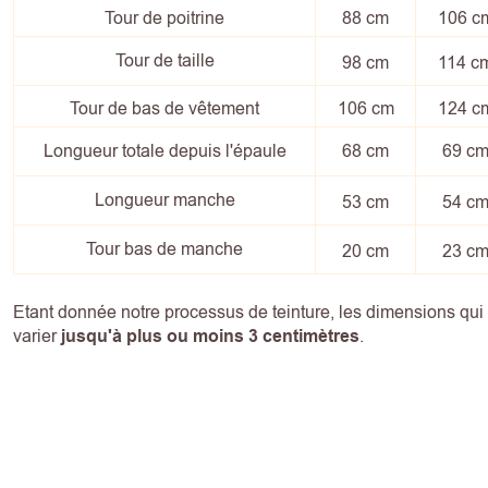
Tour de poitrine
88 cm
106 c
Tour de taille
98 cm
114 c
Tour de bas de vêtement
106 cm
124 c
Longueur totale depuis l'épaule
68 cm
69 c
Longueur manche
53 cm
54 c
Tour bas de manche
20 cm
23 c
Etant donnée notre processus de teinture, les dimensions qu
varier
jusqu'à plus ou moins 3 centimètres
.