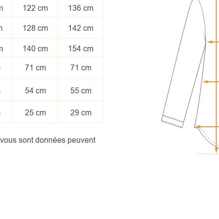
m
122 cm
136 cm
m
128 cm
142 cm
m
140 cm
154 cm
m
71 cm
71 cm
m
54 cm
55 cm
m
25 cm
29 cm
i vous sont données peuvent