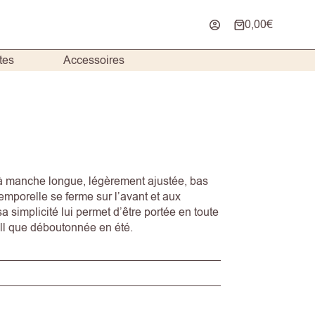
0,00
€
Panier
d’achat
tes
Accessoires
à manche longue, légèrement ajustée, bas
temporelle se ferme sur l’avant et aux
 simplicité lui permet d’être portée en toute
ull que déboutonnée en été.