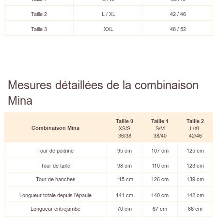
Taille 2
L / XL
42 / 46
Taille 3
XXL
48 / 52
Mesures détaillées de la combinaison
Mina
Taille 0
Taille
1
Taille
2
Combinaison Mina
XS/S
S/M
L/XL
36/38
38/40
42/46
Tour de poitrine
95 cm
107 cm
125 cm
Tour de taille
98 cm
110 cm
123 cm
Tour de hanches
115 cm
126 cm
139 cm
Longueur totale depuis l'épaule
141 cm
140 cm
142 cm
Longueur entrejambe
70 cm
67 cm
66 cm