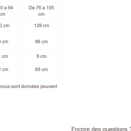
0 a 94
De 76 a 105
cm
cm
0 cm
128 cm
3 cm
96 cm
1 cm
9 cm
2 cm
89 cm
i vous sont données peuvent
Encore des questions 