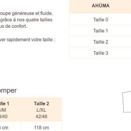
AHÚMA
coupe généreuse et fluide.
râce à nos quatre tailles
Taille 0
us de confort.
Taille 1
r rapidement votre taille :
Taille 2
Taille 3
Romper
lle
1
Taille
2
S/M
L/XL
8/40
42/46
6 cm
118 cm