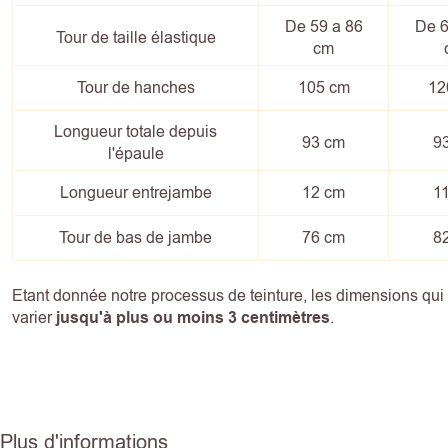
De 59 a 86
De 6
Tour de taille élastique
cm
Tour de hanches
105 cm
12
Longueur totale depuis
93 cm
9
l'épaule
Longueur entrejambe
12 cm
1
Tour de bas de jambe
76 cm
8
Etant donnée notre processus de teinture, les dimensions qu
varier
jusqu'à plus ou moins 3 centimètres
.
Plus d'informations