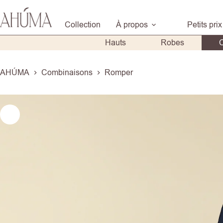
Passer
au
Collection
À propos
Petits prix
contenu
Hauts
Robes
AHÚMA
Combinaisons
Romper