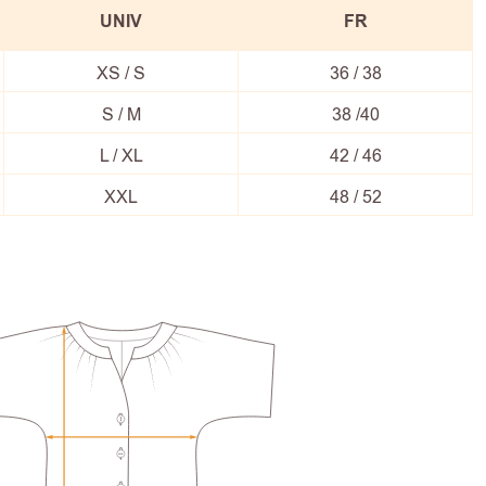
UNIV
FR
XS / S
36 / 38
S / M
38 /40
L / XL
42 / 46
XXL
48 / 52