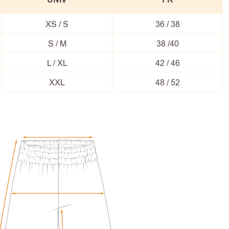
UNIV
FR
XS / S
36 / 38
S / M
38 /40
L / XL
42 / 46
XXL
48 / 52