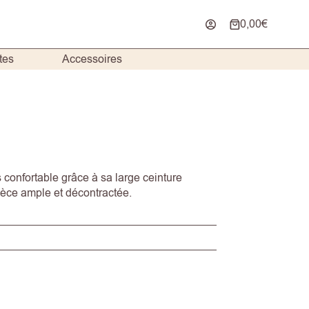
0,00
€
Panier
d’achat
tes
Accessoires
 confortable grâce à sa large ceinture
ièce ample et décontractée.