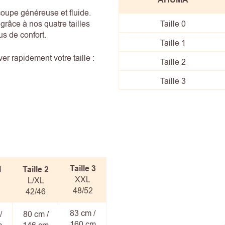
AHÚMA
coupe généreuse et fluide.
râce à nos quatre tailles
Taille 0
us de confort.
Taille 1
r rapidement votre taille :
Taille 2
Taille 3
Taille
3
1
Taille
2
XXL
L/XL
48/52
42/46
83 cm /
/
80 cm /
160 cm