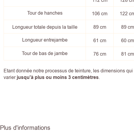
112 cm
128 c
Tour de hanches
106 cm
122 c
Longueur totale depuis la taille
89 cm
89 cm
Longueur entrejambe
61 cm
60 cm
Tour de bas de jambe
76 cm
81 cm
Etant donnée notre processus de teinture, les dimensions qu
varier
jusqu'à plus ou moins 3 centimètres
.
Plus d'informations