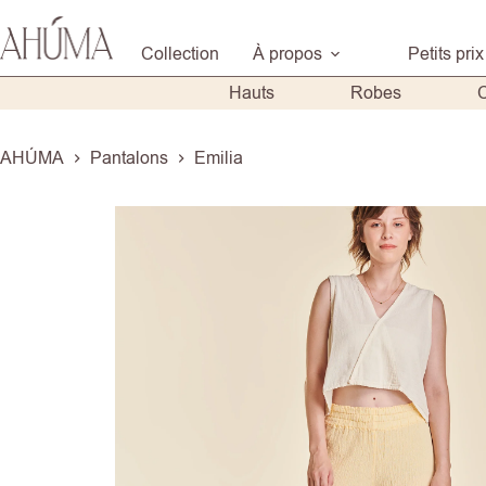
Passer
au
Collection
À propos
Petits prix
contenu
Hauts
Robes
AHÚMA
Pantalons
Emilia