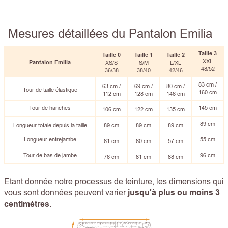
Mesures détaillées du Pantalon Emilia
Taille
3
Taille 0
Taille
1
Taille
2
XXL
Pantalon Emilia
XS/S
S/M
L/XL
48/52
36/38
38/40
42/46
83 cm /
63 cm /
69 cm /
80 cm /
Tour de taille élastique
160 cm
112 cm
128 cm
146 cm
Tour de hanches
145 cm
106 cm
122 cm
135 cm
89 cm
Longueur totale depuis la taille
89 cm
89 cm
89 cm
Longueur entrejambe
55 cm
61 cm
60 cm
57 cm
Tour de bas de jambe
96 cm
76 cm
81 cm
88 cm
Etant donnée notre processus de teinture, les dimensions qui
vous sont données peuvent varier
jusqu'à plus ou moins 3
centimètres
.