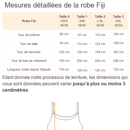
Mesures détaillées de la robe Fiji
Taille 0
Taille
1
Taille
2
Taille 3
Robe Fiji
XS/S
S/M
L/XL
XXL
36/38
38/40
42/46
48/52
85 cm
124 cm
Tour de poitrine
97 cm
112 cm
94 cm
138 cm
Tour de taille
113 cm
122 cm
Tour de hanches
125 cm
132 cm
149 cm
162 cm
Tour de bas de vêtement
193 cm
202 cm
220 cm
236 cm
Longueur totale depuis l'épaule
119 cm
122 cm
120 cm
120 cm
Etant donnée notre processus de teinture, les dimensions qui
vous sont données peuvent varier
jusqu'à plus ou moins 3
centimètres
.