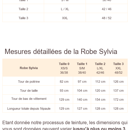
Taille 1
S / M
38 /40
Taille 2
L / XL
42 / 46
Taille 3
XXL
48 / 52
Mesures détaillées de la Robe Sylvia
Taille 0
Taille
1
Taille
2
Taille 3
Robe Sylvia
XS/S
S/M
L/XL
XXL
36/38
38/40
42/46
48/52
Tour de poitrine
82 cm
97 cm
112 cm
126 cm
Tour de taille
93 cm
104 cm
120 cm
137 cm
Tour de bas de vêtement
129 cm
140 cm
154 cm
172 cm
Longueur totale depuis l'épaule
129 cm
127 cm
128 cm
128 cm
Etant donnée notre processus de teinture, les dimensions qui
vous sont données peuvent varier
jusqu'à plus ou moins 3