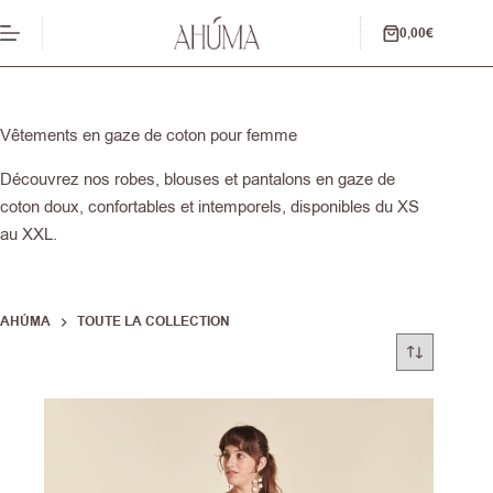
Passer
au
0,00
€
Panier
contenu
d’achat
Vêtements en gaze de coton pour femme
Découvrez nos robes, blouses et pantalons en gaze de
coton doux, confortables et intemporels, disponibles du XS
au XXL.
AHÚMA
TOUTE LA COLLECTION