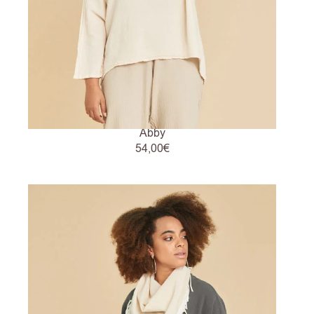
Abby
54,00
€