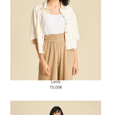
Lena
79,00
€