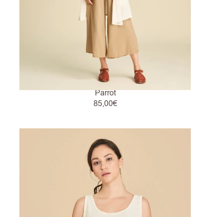
Parrot
85,00
€