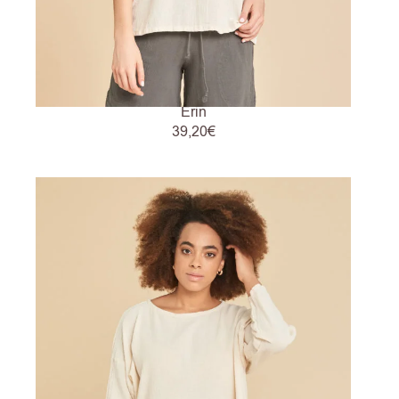
Erin
39,20
€