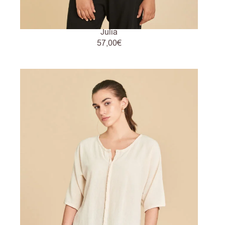
Julia
57,00
€