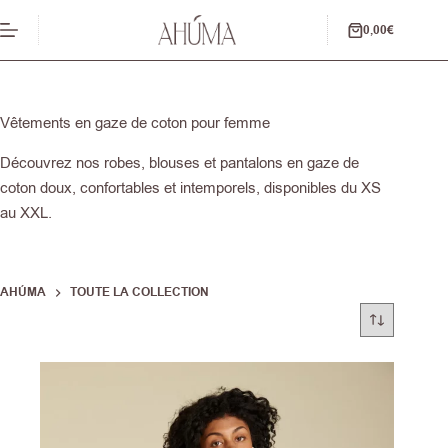
Passer
au
0,00
€
Panier
contenu
d’achat
Vêtements en gaze de coton pour femme
Découvrez nos robes, blouses et pantalons en gaze de
coton doux, confortables et intemporels, disponibles du XS
au XXL.
AHÚMA
TOUTE LA COLLECTION