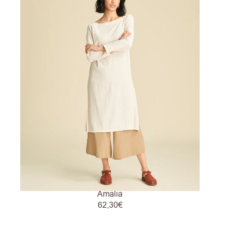
Amalia
62,30
€