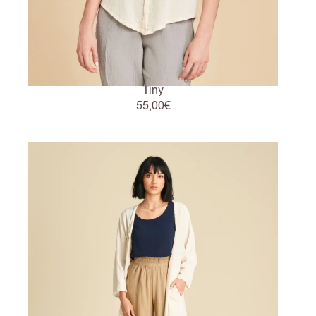
Tiny
55,00
€