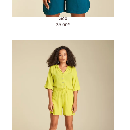
Geo
35,00
€