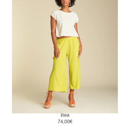
Bea
74,00
€