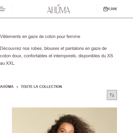
Passer
au
0,00
€
Panier
contenu
d’achat
Vêtements en gaze de coton pour femme
Découvrez nos robes, blouses et pantalons en gaze de
coton doux, confortables et intemporels, disponibles du XS
au XXL.
AHÚMA
TOUTE LA COLLECTION