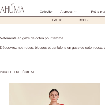
Passer
au
Collection
À propos
Petits prix
contenu
HAUTS
ROBES
Vêtements en gaze de coton pour femme
Découvrez nos robes, blouses et pantalons en gaze de coton doux, c
VOICI LE SEUL RÉSULTAT